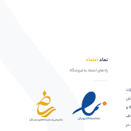
نماد
اعتماد
راه های اعتماد به فروشگاه
زات
وش
ا و
اف
 در