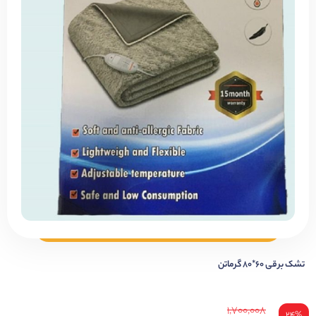
تشک برقی ۶۰*۸۰ گرماتن
۱,۷۰۰,۰۰۸
۲۴%