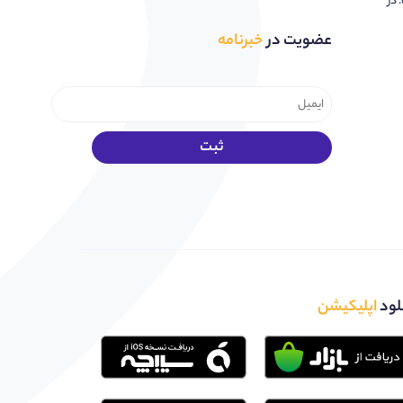
 در
عضویت در
خبرنامه
لود
اپلیکیشن