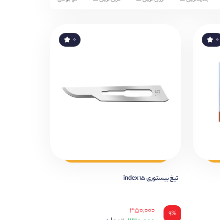
۰
۰
تیغ بیستوری 15 index
۳۵۰,۰۰۰
۹%