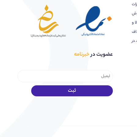
زات
وش
ا و
اف
 در
عضویت در
خبرنامه