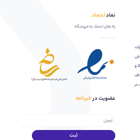
نماد
اعتماد
راه های اعتماد به فروشگاه
زات
وش
ا و
اف
 در
عضویت در
خبرنامه