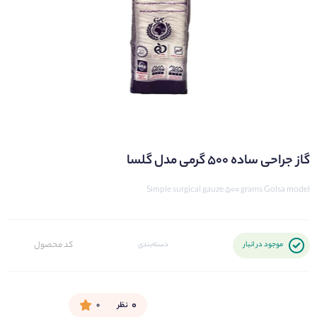
گاز جراحی ساده ۵۰۰ گرمی مدل گلسا
Simple surgical gauze 500 grams Golsa model
کد محصول
موجود در انبار
دسته‌بندی
۰
نظر
۰