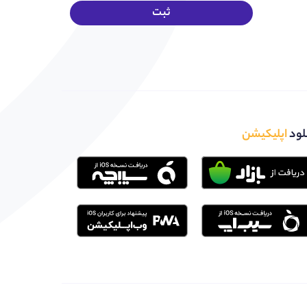
لود
اپلیکیشن