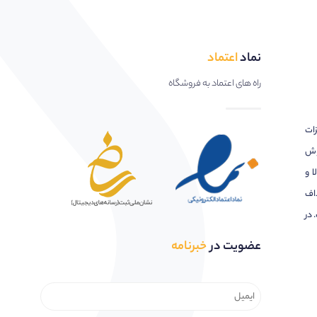
نماد
اعتماد
راه های اعتماد به فروشگاه
زات
وش
ا و
اف
 در
عضویت در
خبرنامه