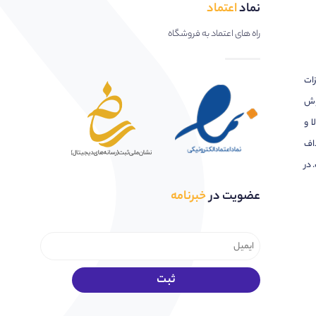
نماد
اعتماد
راه های اعتماد به فروشگاه
زات
وش
ا و
اف
 در
عضویت در
خبرنامه