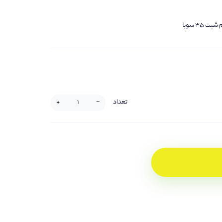
ت ۳۵ سوپا
تعداد
+
−