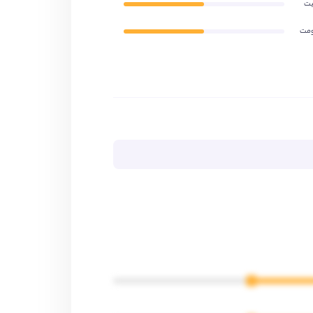
یت
ومت