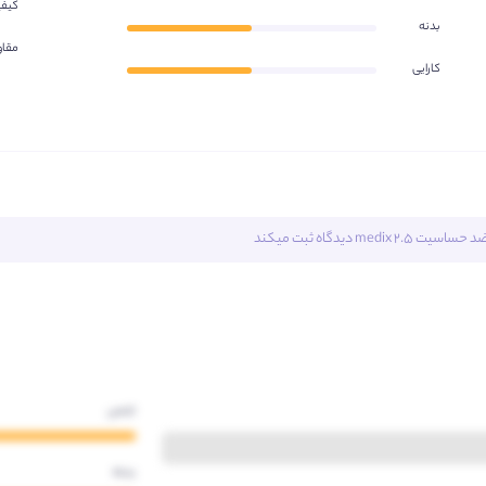
کیف
بدنه
مقا
کارایی
ساسیت 2.5 medix
دیدگاه ثبت میکند
جنس
بدنه