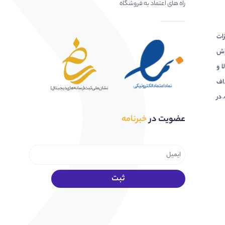
راه های اعتماد به فروشگاه
زات
وش
ا و
اف
 در
عضویت در
خبرنامه