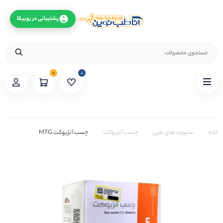
پشتیبانی در روبیکا
۰
۸
خانه
ساپورت های طبی
چسب آنژیوکت
چسب آنژیوکت MTG