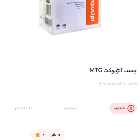
چسب آنژیوکت MTG
MTG Angioket Adhesive
کد محصول
نا موجود
دسته‌بندی
۰
نظر
۰