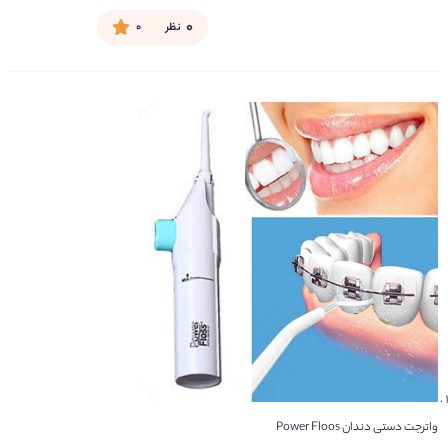
۰
نظر
۰
واترجت دستی دندان Power Floos