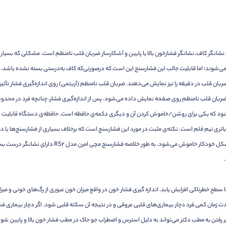
 «RS2» فشارسنجی مچی دارای نشانگر کاف، نشانگر فشارخون بالا یا پایین و آشکارساز ضربان قلب نامنظم است. مشکل
د ضربان قلب در دقیقه را نیز نمایش می‌دهند. ضربان قلب نامنظم (آریتمی) روی اندازه‌گیری فشار تأثیر
ضربان قلب نامنظم روی صفحه نمایش داده می‌شود. پس از اندازه‌گیری فشار، چنانچه فرد در محدو
رین عدد فشار را پاک می‌کند. منبع انرژی فشارسنج 2 عدد باتری نیم قلم است. نکته‌ی مثبت در مورد این فشارسنج است که برخلاف بس
فشارسنج برای جلوگیری از تخلیه‌ی باتری‌ها، پس از دو
 سطح خطرناکی افزایش یابد. اندازه گیری فشار خون در واقع میزان خون عبوری از رگ‌های خونی و میزا
دت زمان کمی فرد دچار بیماری‌های قلبی عروقی و در نتیجه آن سکته قلبی شود. اگر دچار بیماری 
ه بر رفتن به مطب دکتر می‌تواند به دلیل استرس و اضطراب جو حاک در مطب فشار خون بالا و پایین 