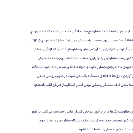
ی که بسیاری از مردم در استفاده از فشارسنج‌های خانگی دارند این است که کاف دور مچ
یا دور بازو را به‌اندازه‌ی کافی محکم نمی‌بندند و باعث ایجاد خطا می‌شوند؛ اما قابلیت جالب این فشارسنج این است که درصورتی‌که کاف به‌درستی بسته نشده باشد، نشانگر مخصوصی روی صفحه به نمایش درمی‌آید. سایز کاف دور مچ 13.5 تا
 می‌گذارد. چنانچه باوجود آریتمی قلبی، فشارسنج قادر به اندازه‌گیری فشار
ده‌ی ریسک فشارخون بالا یا پایین باشد، علامت قلب روی صفحه‌نمایش
شروع به چشمک زدن می‌کند. روی فشارسنج دو دکمه دیده می‌شود که یکی برای روشن/خاموش کردن آن و دیگری دکمه‌ی حافظه است. حافظه‌ی دستگاه قابلیت ذخیره‌ی 30 نتیجه‌ی فشار را دارد. چنانچه حافظه پر شده باشد، خود دستگاه
یاری از فشارسنج‌ها با در آوردن باتری‌ها حافظه‌ی دستگاه پاک نمی‌شود. در صورت روشن ماندن
 دقیقه به شکل خودکار خاموش می‌شود. به طور خلاصه فشارسنج مچی امرن مدل RS2 دارای نشانگر درست بسته شدن کاف، نشانگر ریسکی بودن فشار، آشکارساز ضربان قلب نامنظم،
ن مقاومت رگ‌ها در برابر خون در حین ضربان قلب را محاسبه می‌کند. به طور
فشار خون هستید حتما به فکر تهیه یک دستگاه فشار خون در منزل خود
شود و فشار خون دقیقی به شما داده نشود.