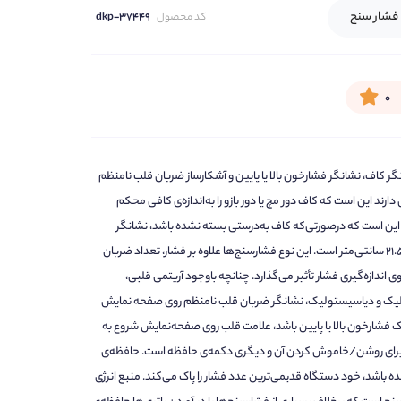
فشار سنج
کد محصول
dkp-37449
۰
رسنجی مچی دارای نشانگر کاف، نشانگر فشارخون بالا یا پایین و آشکارساز ضربان قلب نامنظم
ند این است که کاف دور مچ یا دور بازو را به‌اندازه‌ی کافی محکم
ج این است که درصورتی‌که کاف به‌درستی بسته نشده باشد، نشانگر
مخصوصی روی صفحه به نمایش درمی‌آید. سایز کاف دور مچ 13.5 تا 21.5 سانتی‌متر است. این نوع فشارسنج‌ها علاوه بر فشار، تعداد ضربان
اندازه‌گیری فشار تأثیر می‌گذارد. چنانچه باوجود آریتمی قلبی،
ستولیک و دیاسیستولیک، نشانگر ضربان قلب نامنظم روی صفحه نمایش
ک فشارخون بالا یا پایین باشد، علامت قلب روی صفحه‌نمایش شروع به
رای روشن/خاموش کردن آن و دیگری دکمه‌ی حافظه است. حافظه‌ی
چنانچه حافظه پر شده باشد، خود دستگاه قدیمی‌ترین عدد فشار را پاک می‌کند. منبع انرژی