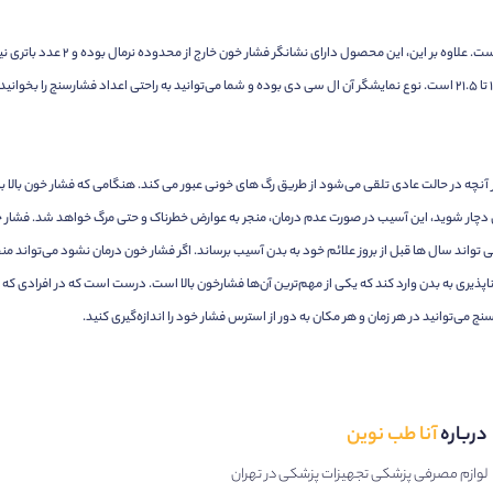
فشارسنج امرن مدل RS2 دارای نشان
و خوانا را دارا است. همچنین سایز مچ و بازو در این فشارسنج 13.5 تا 21.5 است. نوع نمایشگر آن ال سی دی بوده و شما می‌توانید 
 از آنچه در حالت عادی تلقی می‌شود از طریق رگ های خونی عبور می کند. هنگامی که فشار خون بالا ب
 دچار شوید، این آسیب در صورت عدم درمان، منجر به عوارض خطرناک و حتی مرگ خواهد شد. فشار خو
ی تواند سال ها قبل از بروز علائم خود به بدن آسیب برساند. اگر فشار خون درمان نشود می‌تواند منج
پذیری به بدن وارد کند که یکی از مهم‌ترین آن‌ها فشارخون بالا است. درست است که در افرادی ک
نج می‌توانید در هر زمان و هر مکان به دور از استرس فشار خود را اندازه‌گیری کنید.
درباره
آنا طب نوین
لوازم مصرفی پزشکی تجهیزات پزشکی در تهران