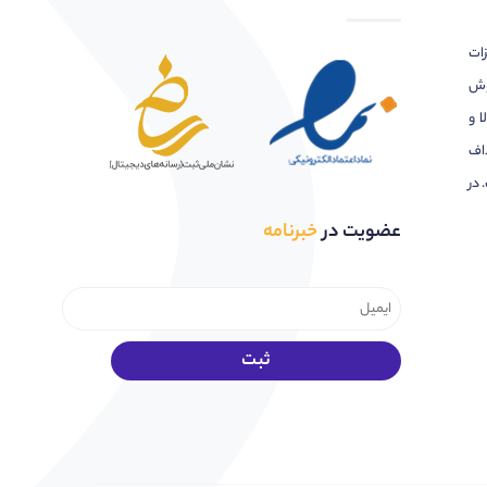
زات
وش
ا و
اف
 در
عضویت در
خبرنامه