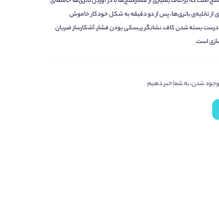
فشارسنج است که برخلاف بسیاری از فشارسنج‌ها با در آوردن باتری‌ها حافظه‌ی
از تخلیه‌ی باتری‌ها، پس از دو دقیقه به شکل خودکار خاموش
 فشارسنج مچی امرن مدل RS2 دارای نشانگر درست بسته شدن کاف، نشانگر ریسکی بودن فشار، آشکارساز ضربان
ض موجود شدن، به شما خبر دهیم