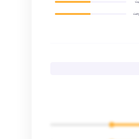
یت
ومت