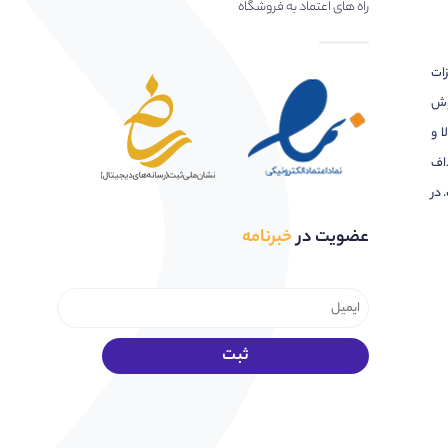
راه های اعتماد به فروشگاه
زات
وش
ا و
اف
 در
عضویت در
خبرنامه