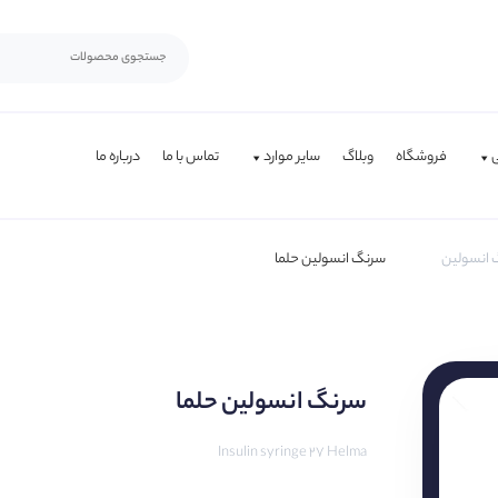
فروشگاه
وبلاگ
سایر موارد
تماس با ما
درباره ما
 انسولین
سرنگ انسولین حلما
سرنگ انسولین حلما
Insulin syringe 27 Helma