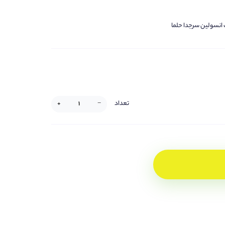
نسولین سرجدا حلما
تعداد
+
−