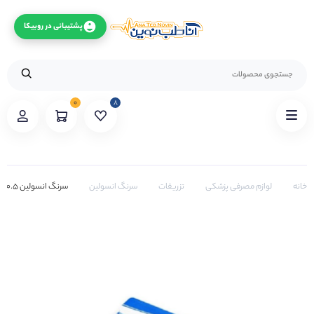
پشتیبانی در روبیکا
۰
۸
خانه
لوازم مصرفی پزشکی
تزریقات
سرنگ انسولین
سرنگ انسولین 0.5 31G آوا