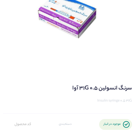
سرنگ انسولین 0.5 31G آوا
Insulin syringe 0.5 31G
کد محصول
موجود در انبار
دسته‌بندی