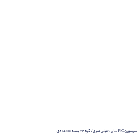
سرسوزن PiC سایز 6 میلی متری/ گیج 32 بسته 100 عددی