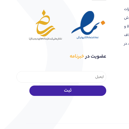
زات
وش
ا و
اف
 در
عضویت در
خبرنامه