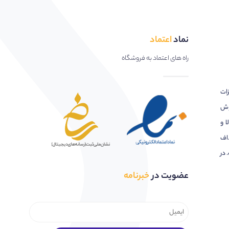
نماد
اعتماد
راه های اعتماد به فروشگاه
زات
وش
ا و
اف
 در
عضویت در
خبرنامه