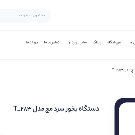
فروشگاه
وبلاگ
سایر موارد
تماس با ما
درباره ما
دل T_283
دستگاه بخور سرد مچ مدل T_283