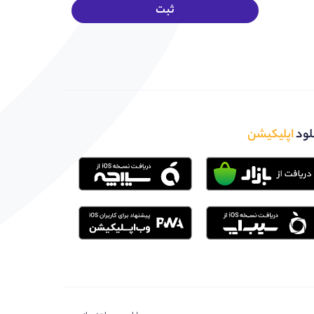
لود
اپلیکیشن