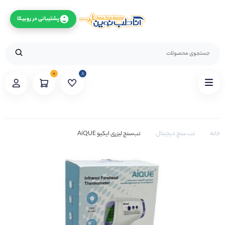
پشتیبانی در روبیکا
۰
۸
خانه
تب سنج دیجیتال
تب‌سنج لیزری ایکیو AiQUE