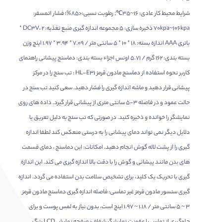
شرایط محیط کار عادی: 16~35℃; رطوبت نسبی:<85%؛ فشار اتمسفر:
70kpa~106kpa ذخیره سازی: 5 مجموعه اندازه گیری منبع تغذیه: DC3V، 2 *
باتری AAA اندازه بسته: 18 * 10 * 5 سانتی متر / 7.09 * 3.94 * 1.97 اینچ وزن
بسته بندی: 162 گرم / 5.71 اونس اجزاء بسته بندی: دماسنج پیشانی راهنمای
کاربر نحوه استفاده از دماسنج مادون قرمز HL-E31 : تب سنج را در مرکز
پیشانی قرار دهید و ماشه اندازه گیری را فشار دهید. سعی کنید تب سنج در
حالت عمود و در فاصله 3-5 سانتی متری از پیشانی قرار گیرد. داده های روی
نمایشگر را خوانده و ذخیره کنید. در صورتی که تب سنج به دلیل تعریق یا
دلایل دیگر نمی تواند دمای پیشانی را به درستی منعکس کند لطفا اندازه
گیری را از پشت لاله گوش انجام دهید. امکانات: این دماسنج ، دمای قسمت
های بدن مانند پیشانی و گوش را با دقت بالا اندازه گیری می کند. این اندازه
گیری با تحریک یک کلید، برای تشخیص سلامت بدن استفاده می گردد. اندازه
گیری سنسور مادون قرمز غیر تماسی: فاصله اندازه گیری دماسنج مادون قرمز
3 ~ 5 سانتی متر / 1.18 ~ 1.97 اینچ است، بدون نیاز به لمس پوست و برای