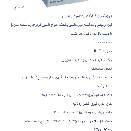
تب‌سنج
لیزری آیکیو AiQUE ترمومتر غیرتماسی
این ترمومتر یا دماسنج غیر تماسی بکمک امواج مادون قرمز حرارت سطح بدن را
با دقت بالا اندازه گیری می کند.
مشخصات فنی:
مدل: HL-E31
رنگ: سفید + بنفش و سفید + صورتی
جنس: پلاستیک
کاربرد: اندازه گیری دمای بدن + اندازه گیری دمای سطوح ( ۰ تا ۱۰۰ درجه
سانتی گراد)
فاصله اندازه گیری: ۳ ~ ۵ سانتی متر / ۱.۱۸ ~ ۱.۹۷ اینچ
زمان اندازه گیری: کمتر از ۱ ثانیه
خاموش شدن خودکار: ۱۵ ثانیه در حالت بیکار
دقت: ±۰.۲℃ در محدوده ۳۵℃~۴۲℃، ±۰.۳℃ خارج از محدوده
۳۵℃~۴۲℃