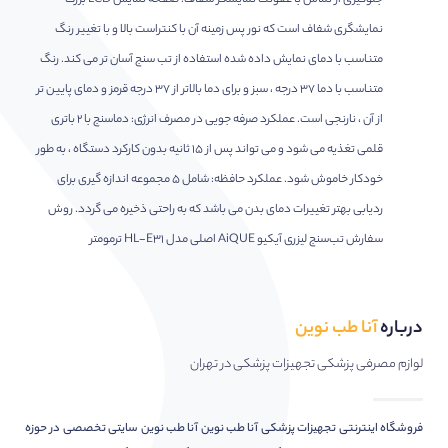
جلوگیری از تماس با عفونت نمایشگر شفاف: صفحه نمایش LCD بزرگ
نمایشگری شفاف است که نور پس زمینه آن با کنتراست بالا و با تغییر رنگ
متناسب با دمای نمایش داده شده استفاده از تب سنج آسان تر می کند. رنگ
متناسب با دما 37 درجه ، سبز و برای دما بالاتر از 37 درجه قرمز و دمای پایین تر
از آن ، نارنجی است. عملکرد صرفه جویی در مصرف انرژی: دماسنج با 2 باتری
قلمی تغذیه می شود و می تواند پس از 15 ثانیه بدون کارکرد دستگاه ، به طور
خودکار خاموش شود. عملکرد حافظه: شامل 5 مجموعه اندازه گیری برای
ردیابی بهتر تغییرات دمای بدن می باشد که به راحتی ذخیره می گردد. روش
سفارش تب‌سنج لیزری آیکیو AiQUE اصلی مدل HL-E31 ترمومتر
درباره
آنا طب نوین
لوازم مصرفی پزشکی تجهیزات پزشکی در تهران
فروشگاه اینترنتی تجهیزات پزشکی آنا طب نوین آنا طب نوین سایتی تخصصی در حوزه