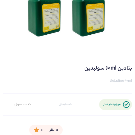
بتادین 60ml سولبدین
Betadine 60ml
کد محصول
موجود در انبار
دسته‌بندی
۰
نظر
۰