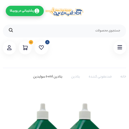
پشتیبانی در روبیکا
۰
۸
خانه
ضدعفونی کننده
بتادین
بتادین 60ml سولبدین