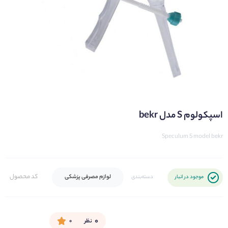
اسپکولوم S مدل bekr
Speculum S model bekr
کد محصول
لوازم مصرفی پزشکی
موجود در انبار
دسته‌بندی
۰
نظر
۰