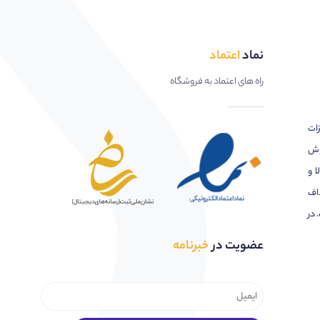
نماد
اعتماد
راه های اعتماد به فروشگاه
زات
وش
ا و
اف
 در
عضویت در
خبرنامه