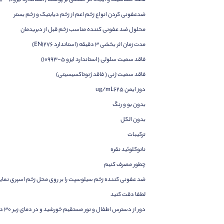
فاقد حساسیت و ایجاد اثر خشکی بر پوست (استاندارد ایزو۱۰-۱۰۹۹۳)
ضدعفونی کردن انواع زخم اعم از زخم دیابتیک و زخم بستر
محلول ضد عفونی کننده مناسب زخم قبل از دبریدمان
مدت زمان اثر بخشی ۳ دقیقه (استاندارد EN۱۲۷۶)
فاقد سمیت سلولی (استاندارد ایزو ۵-۱۰۹۹۳)
فاقد سمیت ژنی ( فاقد ژنوتاکسیسیتی)
دوز ایمن ug/mL۶۲۵
بدون بو و رنگ
بدون الکل
ترکیبات
نانوکلوئید نقره
چطور مصرف کنیم
ضد عفونی کننده زخم سیلوسپت را بر روی محل زخم اسپری نمایید
لطفا دقت کنید
دور از دسترس اطفال و نور مستقیم خورشید و در دمای زیر ۳۰ درجه سانتی گراد نگهداری کنید.