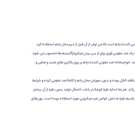
 کننده زخم است که می توان از آن قبل از دبریدمان زخم استفاده کرد.
پت یک ضد عفونی قوی برای از بین بردن میکروارگانیسم ها محسوب می شود.
کند. خوشبختانه ضد عفونی کننده زخم بر روی باکتری های مثبت و منفی و
اقد الکل بوده و بدون سوزش محل زخم را کاملا ضد عفونی کرده و شرایط
و ترمیم زخم را برای درمانگران زخم فراهم می‌کند. زمانی که نقره در معرض اکسیژن قرار گیرد بلافاصله اکسید می‌شود و یون نقره Ag تولید می‌کند. هر چه اندازه نقره کوچک‌تر باشد، احتمال تولید یدون نقره از آن بیشتر
یار قدیم نقره به دلیل خواص ضد میکروبی مورد استفاده بوده است. یون‌های