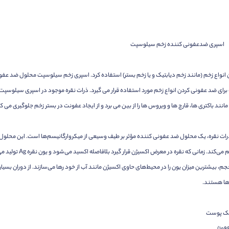
اسپری ضدعفونی کننده زخم سیلوسپت
واع زخم (مانند زخم دیابتیک و یا زخم بستر) استفاده کرد. اسپری زخم سیلوسپت محلول ضد عفونی
برای ضد عفونی کردن انواع زخم مورد استفاده قرار می گیرد. ذرات نقره موجود در اسپری سیلوس
ند باکتری ها، قارچ ها و ویروس ها را از بین می برد و از ایجاد عفونت در بستر زخم جلوگیری می 
نقره، یک محلول ضد عفونی کننده مؤثر بر طیف وسیعی از میکروارگانیسم‌ها است. این محلول ف
لازم جهت انجام پانسمان 
جم، بیشترین میزان یون را در محیط‌های حاوی اکسیژن مانند آب از خود رها می‌سازند. از دوران بس
‌ها هستند.
ریک پوست