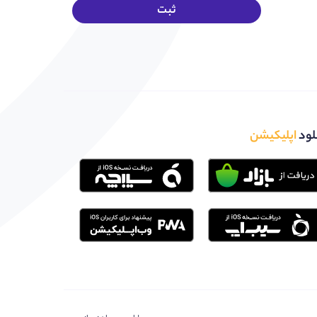
لود
اپلیکیشن