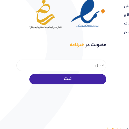
وش
ا و
اف
 در
عضویت در
خبرنامه