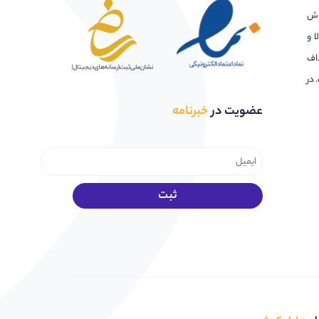
وش
ا و
اف
 در
عضویت در
خبرنامه