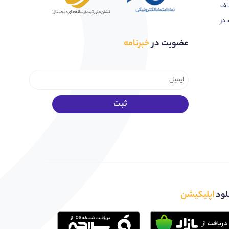
اف
 در
عضویت در
خبرنامه
لود
اپلیکیشن