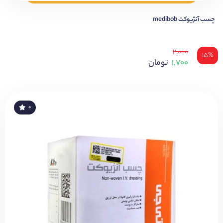
چسب آنژیوکت medibob
۲,۰۰۰
۱۵%
۱,۷۰۰
تومان
۰