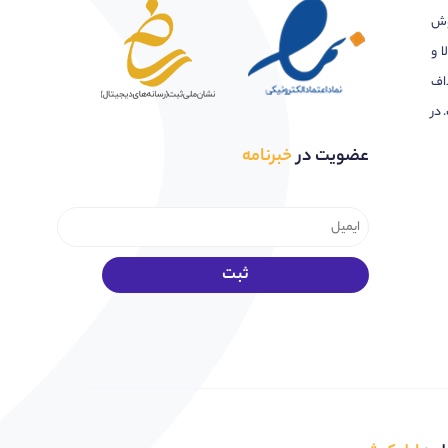
وش
ا و
اف
 در
عضویت در
خبرنامه