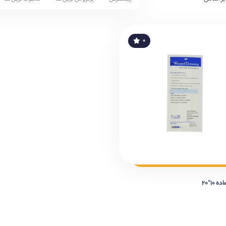
۰
۱۰*۲۰