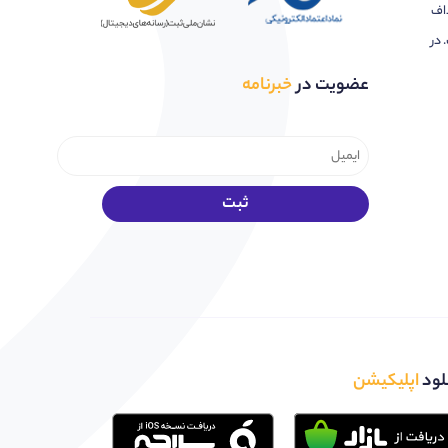
اف
 در
عضویت در
خبرنامه
لود
اپلیکیشن