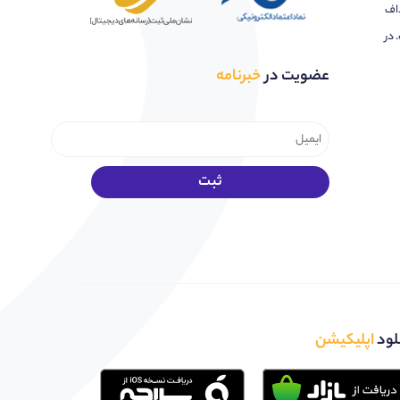
اف
 در
عضویت در
خبرنامه
لود
اپلیکیشن