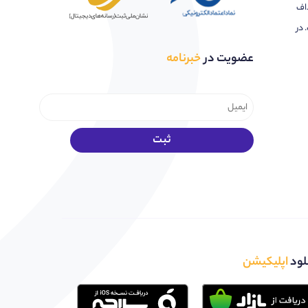
اف
 در
عضویت در
خبرنامه
لود
اپلیکیشن