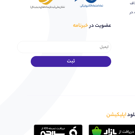
اف
 در
عضویت در
خبرنامه
لود
اپلیکیشن