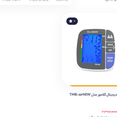
۰
ال گلامور مدل TMB-1112NEW
۲,۳۰۰,۰۰۰