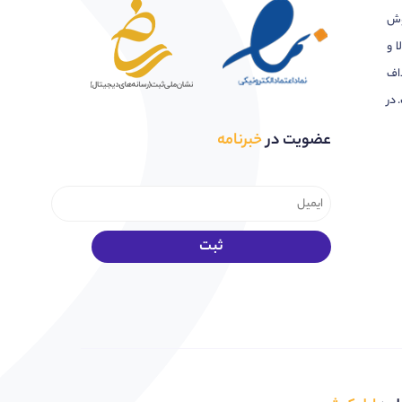
وش
ا و
اف
 در
عضویت در
خبرنامه