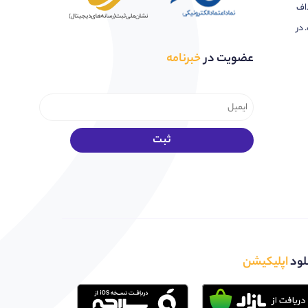
اف
 در
عضویت در
خبرنامه
لود
اپلیکیشن