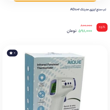
تب سنج لیزری مدیتک AD802
۸۰۰,۰۰۰
۲۵%
۵۹۸,۰۰۰
تومان
۰