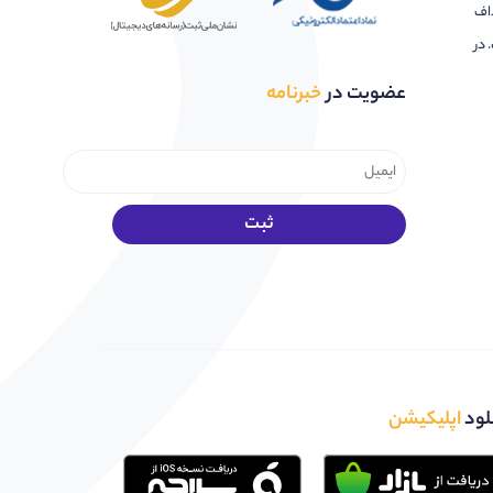
اف
 در
عضویت در
خبرنامه
لود
اپلیکیشن