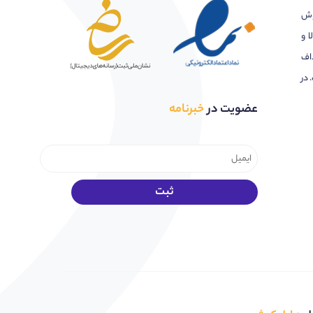
وش
ا و
اف
 در
عضویت در
خبرنامه