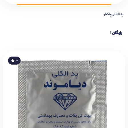
پد الکلی پاکیار
رایگان !
۰