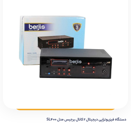
دستگاه فیزیوتراپی دیجیتال 2 کانال برجیس مدل SL400